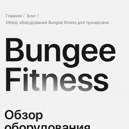
Алина
Белавина
Главная
/
Блог
/
Обзор оборудования Bungee fitness для тренировок
Bungee
Fitnes
s
Обзор
оборудования
Bungee Fitness для
тренировок